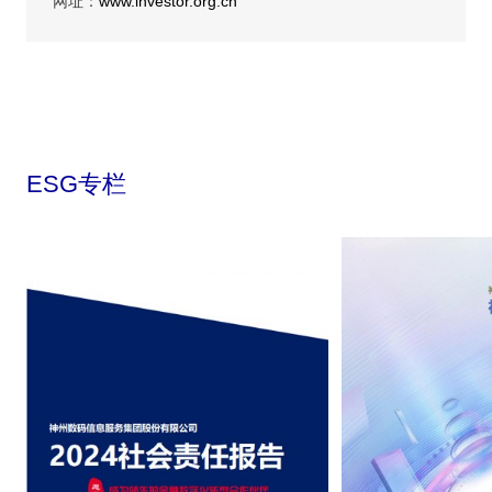
网址：
www.investor.org.cn
ESG专栏