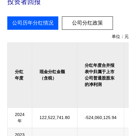
投资者回报
公司历年分红情况
公司分红政策
单位：元
占
报
归
分红年度合并报
上
分红
现金分红金额
表中归属于上市
司
年度
（含税）
公司普通股股东
股
的净利润
的
润
率
2024
122,522,741.80
-524,060,125.94
-
年
2023